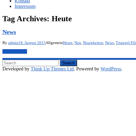
Kontakt
Impressum
Tag Archives:
Heute
News
By
admin
18. August 2015
Allgemein
Heute
,
Neu
,
Neuigkeiten
,
News
,
Triangel-Fi
Mehr anzeigen
Developed by
Think Up Themes Ltd
. Powered by
WordPress
.