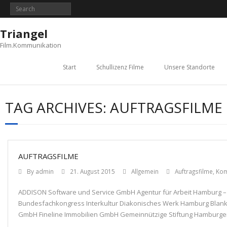
Triangel
Film.Kommunikation
Start
Schullizenz Filme
Unsere Standorte
TAG ARCHIVES:
AUFTRAGSFILME
AUFTRAGSFILME
By
admin
21. August 2015
Allgemein
Auftragsfilme
,
Kom
ADDISON Software und Service GmbH Agentur für Arbeit Hamburg – M
Bundesfachkongress Interkultur Diakonisches Werk Hamburg Blanke
GmbH Fineline Immobilien GmbH Gemeinnützige Stiftung Hamburge