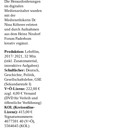
Die Herausforderungen
im digitalen
Medienzeitalter wurden
mit der
Medienethikerin Dr.
Nina Köberer erörtert
und durch Aufnahmen
aus dem Heinz Nixdorf
Forum Paderborn
kreativ ergänzt.
Produktion:
Lehrfilm,
2017/ 2021, 32 Min.
(inkl. Zusatzmaterial,
interaktive Aufgaben)
Schulfächer:
Deutsch,
Geschichte, Politik,
Gesellschaftslehre, GSE
(Sekundarstufe I)
V+Ö-Lizenz:
222,00 €
zzgl. 4,00 € Versand
(DVD für Verleih und
öffentliche Vorführung)
KOL (Kreisonline-
Lizenz):
415,00 €
Signaturnummern:
4677591 40 (V+Ö),
5564645 (KOL)