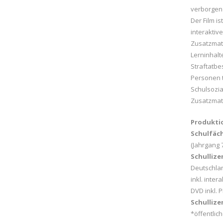
verborgen 
Der Film i
interaktiv
Zusatzmate
Lerninhal
Straftatbe
Personen t
Schulsozia
Zusatzmate
Produkti
Schulfäch
(Jahrgang 
Schullize
Deutschlan
inkl. inte
DVD inkl. 
Schullize
*öffentlic