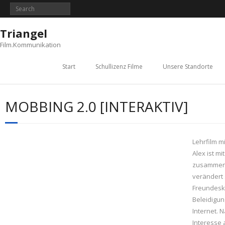
Triangel
Film.Kommunikation
Start
Schullizenz Filme
Unsere Standorte
MOBBING 2.0 [INTERAKTIV]
Lehrfilm m
Alex ist m
zusammen. 
verändert 
Freundeskr
Beleidigu
Internet. 
Interesse 