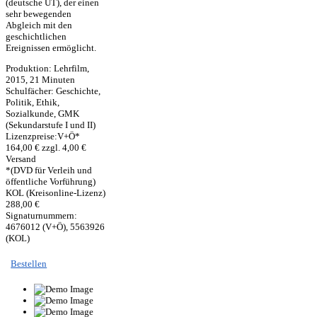
(deutsche UT), der einen
sehr bewegenden
Abgleich mit den
geschichtlichen
Ereignissen ermöglicht.
Produktion: Lehrfilm,
2015, 21 Minuten
Schulfächer: Geschichte,
Politik, Ethik,
Sozialkunde, GMK
(Sekundarstufe I und II)
Lizenzpreise:V+Ö*
164,00 € zzgl. 4,00 €
Versand
*(DVD für Verleih und
öffentliche Vorführung)
KOL (Kreisonline-Lizenz)
288,00 €
Signaturnummern:
4676012 (V+Ö), 5563926
(KOL)
Bestellen